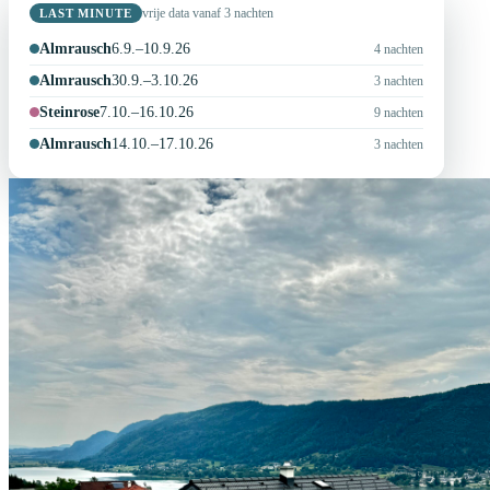
LAST MINUTE
vrije data vanaf 3 nachten
Almrausch
6.9.–10.9.26
4 nachten
Almrausch
30.9.–3.10.26
3 nachten
Steinrose
7.10.–16.10.26
9 nachten
Almrausch
14.10.–17.10.26
3 nachten
118 m²
Woonoppervlakte
4–6
Personen
3
Slaapkamer
2
Baden
Welkom
Vakantiehuis Steinrose & Vakantiehuis
Almrausch
Aan de Ossiacher See in Karinthië, op een uiterst rustige locatie.
Twee moderne huizen voor elk 4–6 personen – voorzien van alles