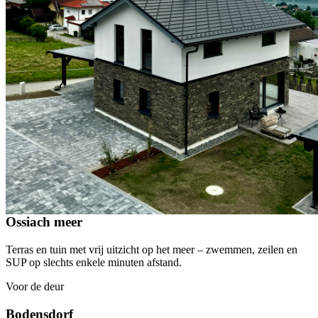
wat een verblijf tot een thuis maakt.
„Soms heb je een plek nodig waar je je gewoon kunt ontspannen en
van het leven kunt genieten. Waar het ontbijt in de ochtendzon twee
keer zo lekker smaakt.“
Uitzicht op het meer
Terras & tuin
Locatie & beleving
In het drielandenpunt Oostenrijk · Slovenië · Italië – drie
Culturen, keukens en landschappen vlakbij.
Dicht bij het water
Ossiach meer
Terras en tuin met vrij uitzicht op het meer – zwemmen, zeilen en
SUP op slechts enkele minuten afstand.
Voor de deur
Bodensdorf